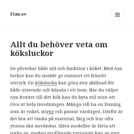
Fian.se
MENY
OCH
WIDGETS
Allt du behöver veta om
köksluckor
De påverkar både stil och funktion i köket. Med nya
luckor kan du snabbt ge rummet ett fräscht
uttryck. En
kökslucka
kan göra stor skillnad för
både utseende och känsla i ett hem. När du väljer
nya fronter till ditt kök kan du byta stil utan att
riva ut hela inredningen. Många vill ha en lösning
som är enkel, snygg och passar vardagen. Därför är
det bra att tänka på material, färg och hur ofta
ytorna ska användas. Släta modeller är lätta att
torka av, medan profilerade varianter kan ge mer