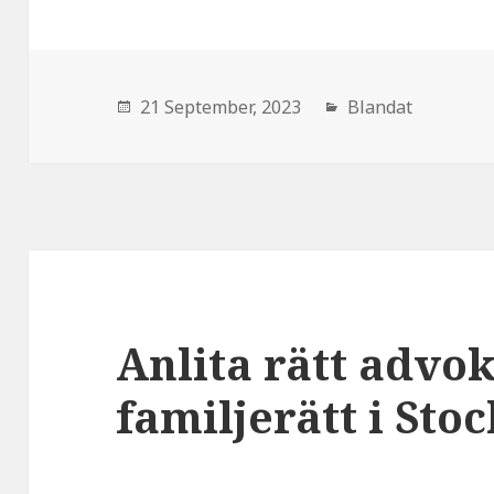
den
21 September, 2023
Kategorier:
Blandat
Anlita rätt advo
familjerätt i St