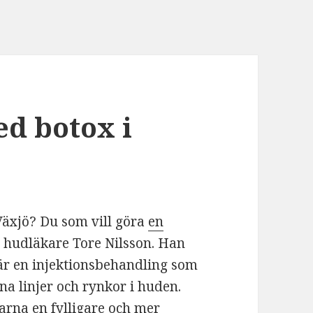
d botox i
Växjö? Du som vill göra
en
ll hudläkare Tore Nilsson. Han
 är en injektionsbehandling som
na linjer och rynkor i huden.
arna en fylligare och mer