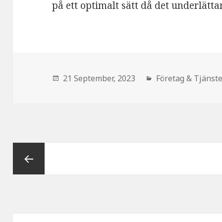
på ett optimalt sätt då det underlättar
den
21 September, 2023
Kategorier:
Företag & Tjänst
Inläggsnavigering
Föregående
sida