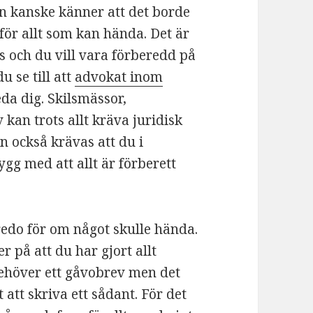
man kanske känner att det borde
 för allt som kan hända. Det är
as och du vill vara förberedd på
u se till att
advokat inom
eda dig. Skilsmässor,
kan trots allt kräva juridisk
an också krävas att du i
gg med att allt är förberett
h redo för om något skulle hända.
r på att du har gjort allt
behöver ett gåvobrev men det
tt skriva ett sådant. För det