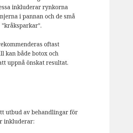
Dessa inkluderar rynkorna
injerna i pannan och de små
 "kråksparkar".
r rekommenderas oftast
all kan både botox och
tt uppnå önskat resultat.
ett utbud av behandlingar för
r inkluderar: