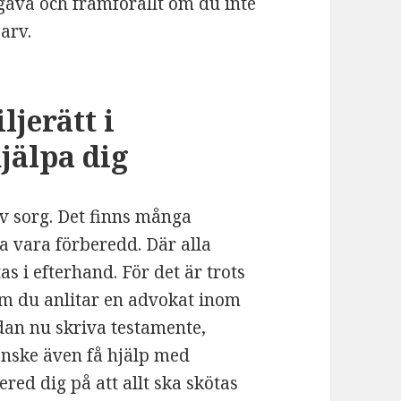
 gåva och framförallt om du inte
 arv.
jerätt i
jälpa dig
av sorg. Det finns många
ja vara förberedd. Där alla
s i efterhand. För det är trots
om du anlitar en advokat inom
dan nu skriva testamente,
anske även få hjälp med
red dig på att allt ska skötas